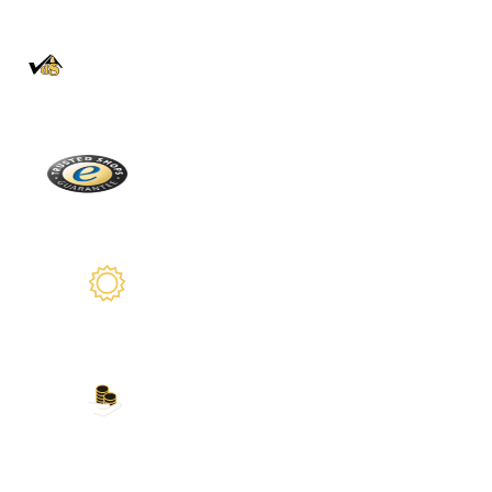
100% Authentique
En direct de la Forêt Noire
Trusted Shops
Plus de 2100 avis réels
Garantie de 2 ans
Nous sommes là pour vous
Nos modes de paiement
Carte de crédit, PayPal, virement bancaire,
Amazon Pay et plus encore