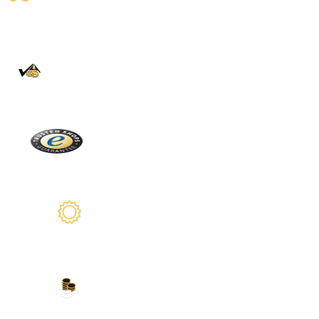
Livraison fiable
100% Authentique
En direct de la Forêt Noire
Trusted Shops
Plus de 2100 avis réels
Garantie de 2 ans
Nous sommes là pour vous
Nos modes de paiement
Carte de crédit, PayPal, virement bancaire,
Amazon Pay et plus encore