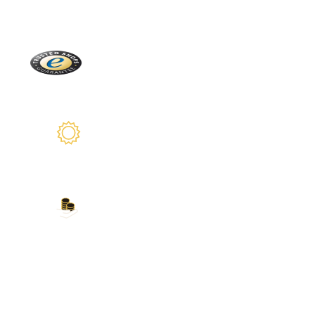
En direct de la Forêt Noire
Trusted Shops
Plus de 2100 avis réels
Garantie de 2 ans
Nous sommes là pour vous
Nos modes de paiement
Carte de crédit, PayPal, virement bancaire,
Amazon Pay et plus encore