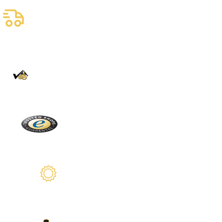
Livraison assurée
gratuite
Livraison fiable
100% Authentique
En direct de la Forêt Noire
Trusted Shops
Plus de 2100 avis réels
Garantie de 2 ans
Nous sommes là pour vous
Nos modes de paiement