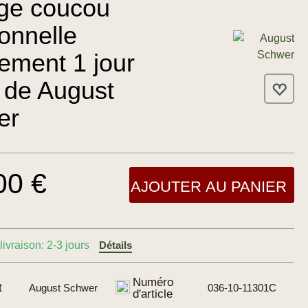
ge coucou
ionnelle
ment 1 jour
 de August
er
00 €
AJOUTER AU PANIER
livraison: 2-3 jours
Détails
Numéro
t
August Schwer
036-10-11301C
d'article