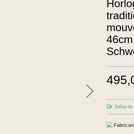
Horlo
tradit
mouve
46cm
Schw
495,
Délai de 
Fabrican