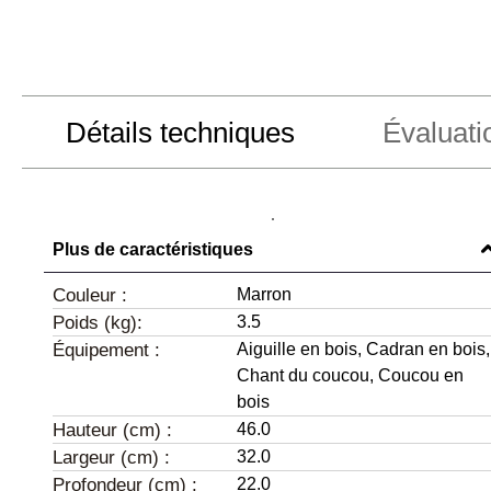
Détails techniques
Évaluati
Plus de caractéristiques
Couleur :
Marron
Poids (kg):
3.5
Équipement :
Aiguille en bois,
Cadran en bois,
Chant du coucou,
Coucou en
bois
Hauteur (cm) :
46.0
Largeur (cm) :
32.0
Profondeur (cm) :
22.0