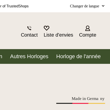
Changer de langue
 of TrustedShops
Contact
Liste d'envies
Compte
n
Autres Horloges
Horloge de l'année
Made in Germa
n
y