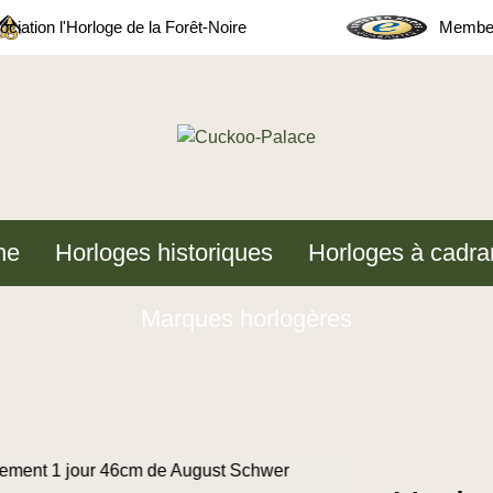
ciation l'Horloge de la Forêt-Noire
Member
ne
Horloges historiques
Horloges à cadra
Marques horlogères