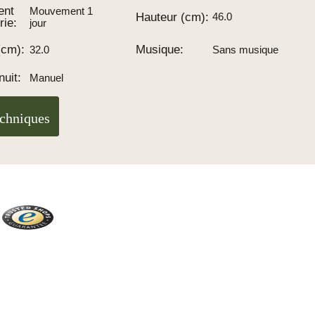
ent
Mouvement 1
Hauteur (cm):
46.0
rie:
jour
(cm):
Musique:
32.0
Sans musique
nuit:
Manuel
echniques
Trusted Shops
Plus de 2100 avis réels