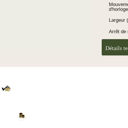
Mouvem
d'horloge
Largeur 
Arrêt de 
Détails t
100% Authentique
En direct de la Forêt Noire
Nos modes de paiement
Carte de crédit, PayPal, virement bancaire,
Amazon Pay et plus encore