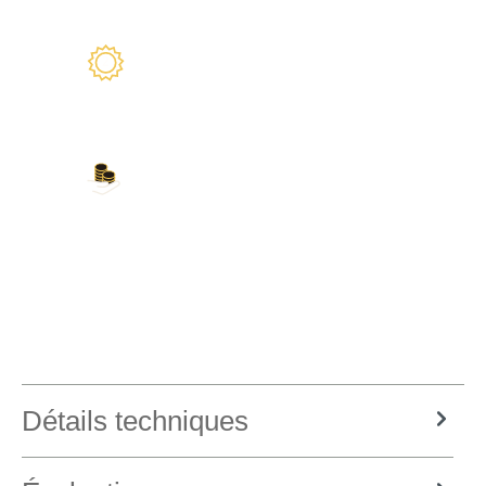
Garantie de 2 ans
Nous sommes là pour vous
Nos modes de paiement
Carte de crédit, PayPal, virement bancaire,
Amazon Pay et plus encore
Détails techniques