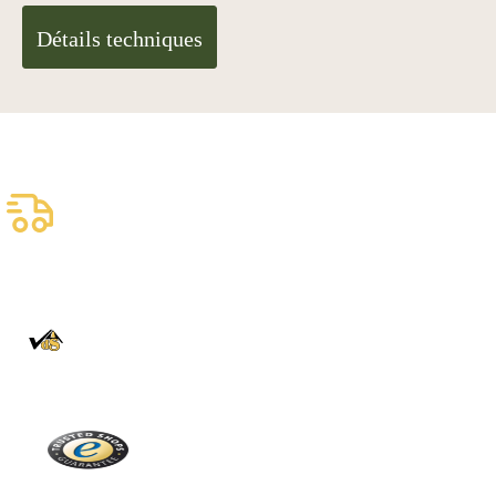
Détails techniques
Livraison assurée
gratuite
Livraison fiable
100% Authentique
En direct de la Forêt Noire
Trusted Shops
Plus de 2100 avis réels