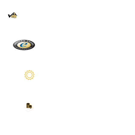
100% Authentique
En direct de la Forêt Noire
Trusted Shops
Plus de 2100 avis réels
Garantie de 2 ans
Nous sommes là pour vous
Nos modes de paiement
Carte de crédit, PayPal, virement bancaire,
Amazon Pay et plus encore