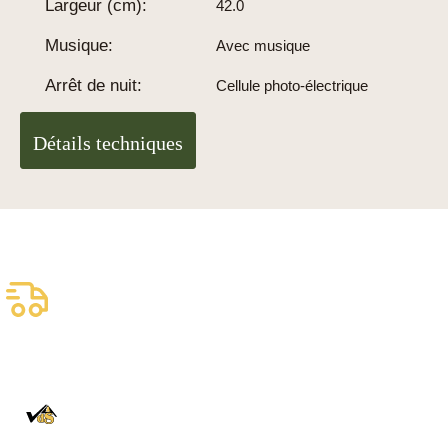
Largeur (cm):
42.0
Musique:
Avec musique
Arrêt de nuit:
Cellule photo-électrique
Détails techniques
Livraison assurée
gratuite
Livraison fiable
100% Authentique
En direct de la Forêt Noire