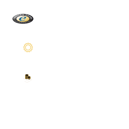
Trusted Shops
Plus de 2100 avis réels
Garantie de 2 ans
Nous sommes là pour vous
Nos modes de paiement
Carte de crédit, PayPal, virement bancaire,
Amazon Pay et plus encore