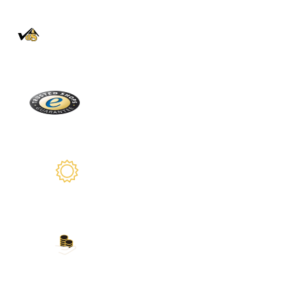
100% Authentique
En direct de la Forêt Noire
Trusted Shops
Plus de 2100 avis réels
Garantie de 2 ans
Nous sommes là pour vous
Nos modes de paiement
Carte de crédit, PayPal, virement bancaire,
Amazon Pay et plus encore