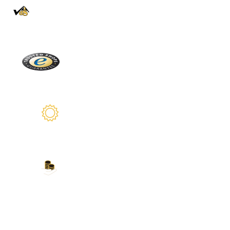
100% Authentique
En direct de la Forêt Noire
Trusted Shops
Plus de 2100 avis réels
Garantie de 2 ans
Nous sommes là pour vous
Nos modes de paiement
Carte de crédit, PayPal, virement bancaire,
Amazon Pay et plus encore