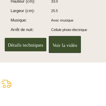
Hauteur (cm):
33.0
Largeur (cm):
25.5
Musique:
Avec musique
Arrêt de nuit:
Cellule photo-électrique
Détails techniques
Voir la vidéo
Livraison assurée
gratuite
Livraison fiable