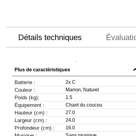
Détails techniques
Évaluati
Plus de caractéristiques
Batterie :
2x C
Couleur :
Marron,
Naturel
Poids (kg):
1.5
Équipement :
Chant du coucou
Hauteur (cm) :
27.0
Largeur (cm) :
24.0
Profondeur (cm) :
16.0
Musique :
Sans musique