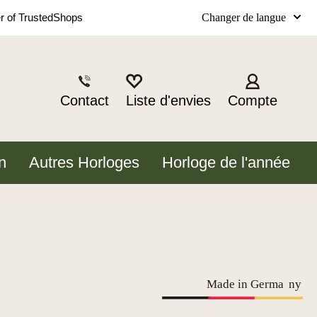
Changer de langue
 of TrustedShops
Contact
Liste d'envies
Compte
n
Autres Horloges
Horloge de l'année
Made in Germa
n
y