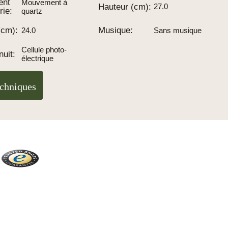
ent
Mouvement à
Hauteur (cm):
27.0
rie:
quartz
(cm):
Musique:
24.0
Sans musique
esurons :
Cellule photo-
nuit:
ons sans poids ni pendule
électrique
en cm
cations sont des mesures approximatives
echniques
Trusted Shops
Plus de 2100 avis réels