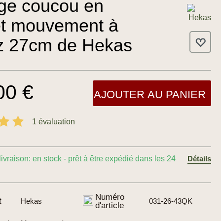
24.0
ge coucou en
et mouvement à
z 27cm de Hekas
00 €
AJOUTER AU PANIER
1 évaluation
livraison: en stock - prêt à être expédié dans les 24
Détails
Numéro
t
Hekas
031-26-43QK
d'article