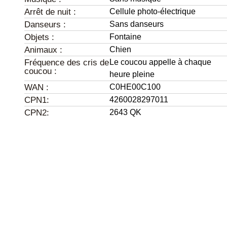
Arrêt de nuit :
Cellule photo-électrique
Danseurs :
Sans danseurs
Objets :
Fontaine
Animaux :
Chien
Fréquence des cris de
Le coucou appelle à chaque
coucou :
heure pleine
WAN :
C0HE00C100
CPN1:
4260028297011
CPN2:
2643 QK