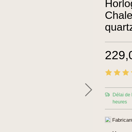
Horlo
Chal
quart
229,
27.0
Délai de 
heures
Fabrican