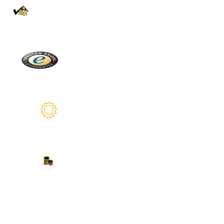
100% Authentique
En direct de la Forêt Noire
Trusted Shops
Plus de 2100 avis réels
Garantie de 2 ans
Nous sommes là pour vous
Nos modes de paiement
Carte de crédit, PayPal, virement bancaire,
Amazon Pay et plus encore