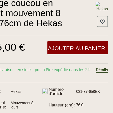
60.0
ge coucou en
et mouvement 8
 76cm de Hekas
5,00 €
AJOUTER AU PANIER
livraison: en stock - prêt à être expédié dans les 24
Détails
Numéro
t
Hekas
031-37-658EX
d'article
ent
Mouvement 8
Hauteur (cm):
76.0
rie:
jours