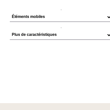
Éléments mobiles
Danseurs ,
Roue de moulin
Plus de caractéristiques
Poids (kg):
20.0
Équipement :
Aiguille en bois,
Bardeaux de
bois,
Cadran en bois,
Coucou
en bois
Hauteur (cm) :
76.0
Largeur (cm) :
60.0
Profondeur (cm) :
36.0
Musique :
Avec musique
Arrêt de nuit :
Automatique
Danseurs :
Avec danseurs
Objets :
Roue de moulin