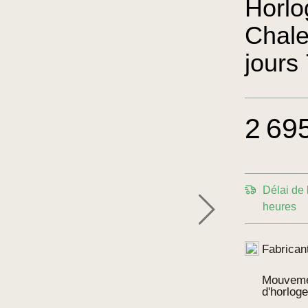
Horlo
Chal
jours
2 69
76.0
Délai de 
heures
Fabrican
Mouvem
d'horloge