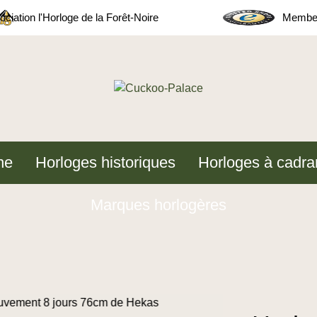
ciation l'Horloge de la Forêt-Noire
Member
ne
Horloges historiques
Horloges à cadra
Marques horlogères