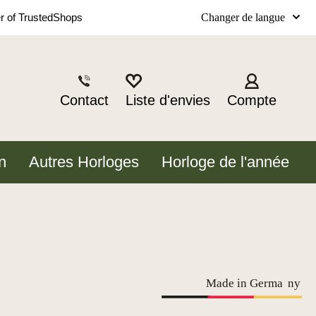
Changer de langue
 of TrustedShops
Contact
Liste d'envies
Compte
n
Autres Horloges
Horloge de l'année
Made in Germa
n
y