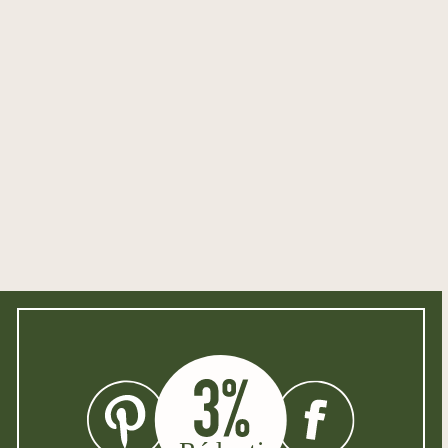
Personnes :
Charretier,
Danseurs,
Éleveur d
chevaux
Animaux :
Chevaux
Fréquence des cris de
Le coucou appelle à chaque
coucou :
heure et demi-heure.
WAN :
C0HE00DB00
CPN1:
4260028294867
CPN2:
3765/8 EX