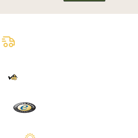
Livraison assurée
gratuite
Livraison fiable
100% Authentique
En direct de la Forêt Noire
Trusted Shops
Plus de 2100 avis réels
Garantie de 2 ans