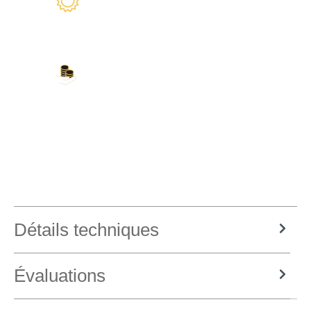
Nous sommes là pour vous
Nos modes de paiement
Carte de crédit, PayPal, virement bancaire,
Amazon Pay et plus encore
Détails techniques
Évaluations