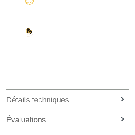
Nous sommes là pour vous
Nos modes de paiement
Carte de crédit, PayPal, virement bancaire,
Amazon Pay et plus encore
Détails techniques
Évaluations