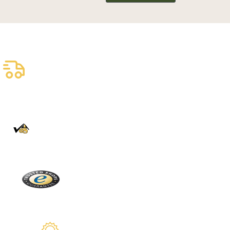
Livraison assurée
gratuite
Livraison fiable
100% Authentique
En direct de la Forêt Noire
Trusted Shops
Plus de 2100 avis réels
Garantie de 2 ans