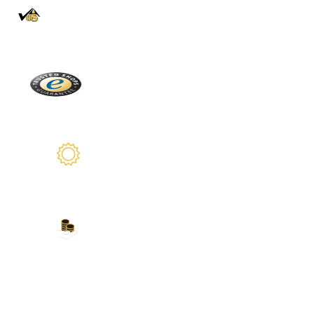
100% Authentique
En direct de la Forêt Noire
Trusted Shops
Plus de 2100 avis réels
Garantie de 2 ans
Nous sommes là pour vous
Nos modes de paiement
Carte de crédit, PayPal, virement bancaire,
Amazon Pay et plus encore