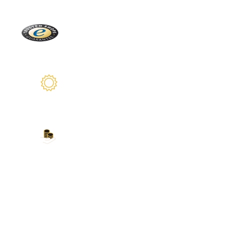
Trusted Shops
Plus de 2100 avis réels
Garantie de 2 ans
Nous sommes là pour vous
Nos modes de paiement
Carte de crédit, PayPal, virement bancaire,
Amazon Pay et plus encore