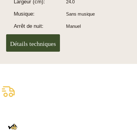
Largeur (cm):
24.0
Musique:
Sans musique
Arrêt de nuit:
Manuel
Détails techniques
Livraison assurée
gratuite
Livraison fiable
100% Authentique
En direct de la Forêt Noire