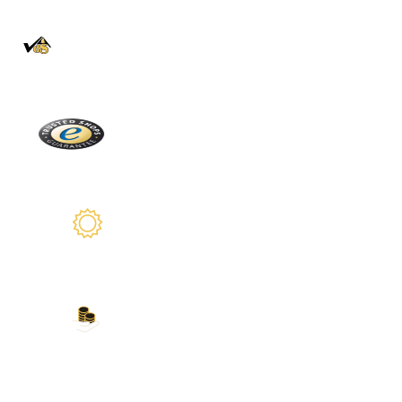
100% Authentique
En direct de la Forêt Noire
Trusted Shops
Plus de 2100 avis réels
Garantie de 2 ans
Nous sommes là pour vous
Nos modes de paiement
Carte de crédit, PayPal, virement bancaire,
Amazon Pay et plus encore