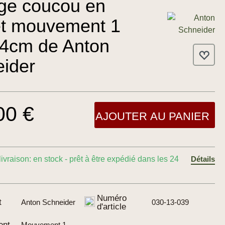
ge coucou en
et mouvement 1
24cm de Anton
ider
00 €
AJOUTER AU PANIER
livraison: en stock - prêt à être expédié dans les 24
Détails
Numéro
t
Anton Schneider
030-13-039
d'article
ent
Mouvement 1