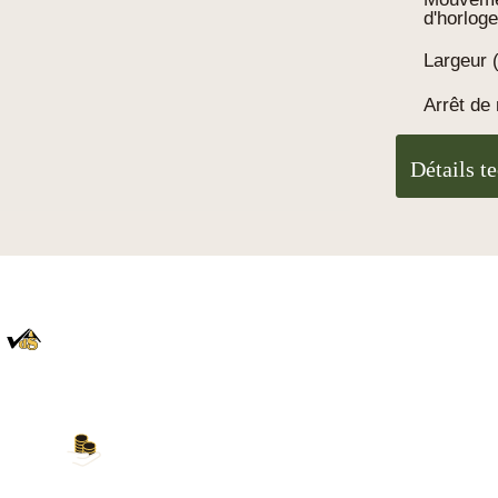
d'horloge
Largeur 
Arrêt de 
Détails t
100% Authentique
En direct de la Forêt Noire
Nos modes de paiement
Carte de crédit, PayPal, virement bancaire,
Amazon Pay et plus encore