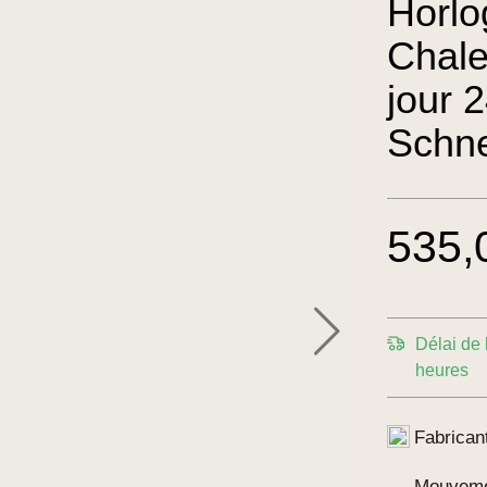
Horlo
Chal
jour 
Schne
535,
Délai de 
heures
Fabrican
Mouvem