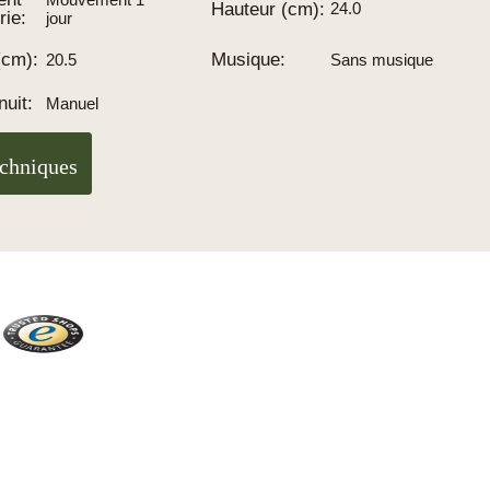
Hauteur (cm):
24.0
rie:
jour
(cm):
Musique:
20.5
Sans musique
nuit:
Manuel
echniques
Trusted Shops
Plus de 2100 avis réels