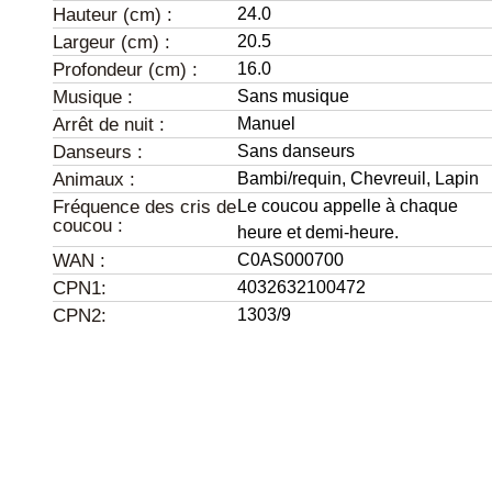
Hauteur (cm) :
24.0
Largeur (cm) :
20.5
Profondeur (cm) :
16.0
Musique :
Sans musique
Arrêt de nuit :
Manuel
Danseurs :
Sans danseurs
Animaux :
Bambi/requin,
Chevreuil,
Lapin
Fréquence des cris de
Le coucou appelle à chaque
coucou :
heure et demi-heure.
WAN :
C0AS000700
CPN1:
4032632100472
CPN2:
1303/9