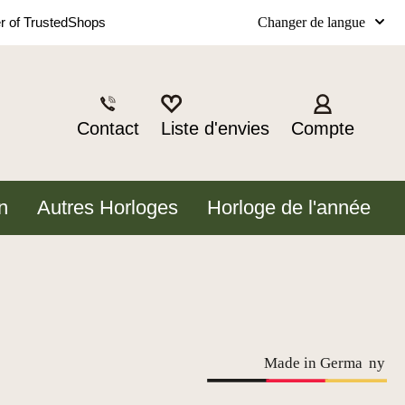
Changer de langue
 of TrustedShops
Contact
Liste d'envies
Compte
n
Autres Horloges
Horloge de l'année
Made in Germa
n
y