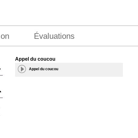
ion
Évaluations
Appel du coucou
Appel du coucou