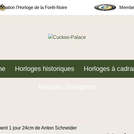
ciation l'Horloge de la Forêt-Noire
Member
ne
Horloges historiques
Horloges à cadra
Marques horlogères